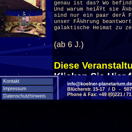
genau ist das? Wo befind
Und warum heiÃŸt sie Ã¼b
sind nur ein paar derÂ F
unser FÃ¼hrung beantwort
galaktische Heimat zu ze
(ab 6 J.)
Diese Veranstaltu
Klicken Sie Hier
f
Kontakt
info@koelner-planetarium.de
Impressum
Blücherstr. 15-17 / D - 50
Phone & Fax: +49 /(0)221 / 71
Diese Veranstalt
Datenschutzhinweis
Wochentag
SAMSTAG
12