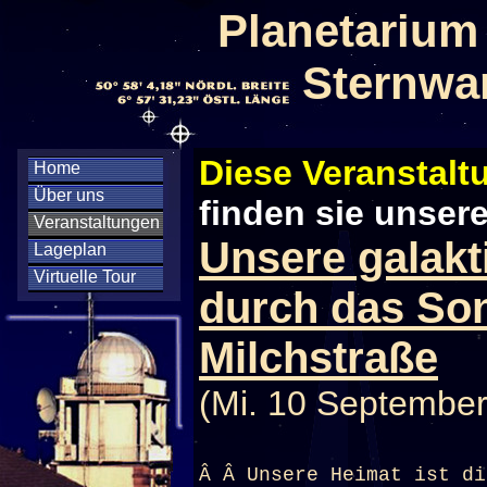
Planetarium
Sternwa
Diese Veranstaltu
Home
Über uns
finden sie unser
Veranstaltungen
Unsere galakt
Lageplan
Virtuelle Tour
durch das So
Milchstraße
(Mi. 10 September
Â Â Unsere Heimat ist di