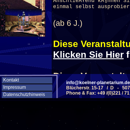
AnschlieÃŸend kÃ¶nnen Si
einmal selbst ausprobier
(ab 6 J.)
Diese Veranstaltu
Klicken Sie Hier
f
Diese Veranstalt
Kontakt
info@koelner-planetarium.de
Impressum
Blücherstr. 15-17 / D - 50
Wochentag
Phone & Fax: +49 /(0)221 / 71
Datenschutzhinweis
SAMSTAG
28
SAMSTAG
05