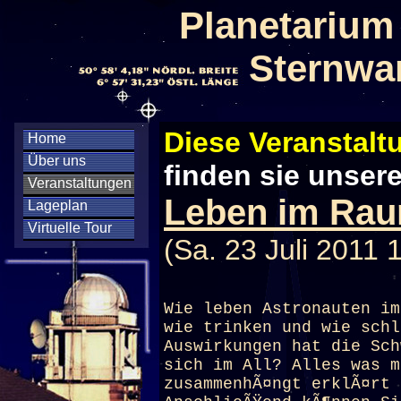
Planetarium
Sternwa
Diese Veranstaltu
Home
Über uns
finden sie unser
Veranstaltungen
Leben im Rau
Lageplan
Virtuelle Tour
(Sa. 23 Juli 2011 
Wie leben Astronauten im
wie trinken und wie schl
Auswirkungen hat die Sch
sich im All? Alles was m
zusammenhÃ¤ngt erklÃ¤rt 