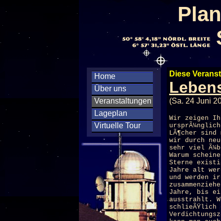
Plan
Diese Veranst
Home
Lebens
Über uns
Veranstaltungen
(Sa. 24 Juni 2
Lageplan
Wir zeigen Ih
Virtuelle Tour
ursprÃ¼nglich
LÃ¶cher sind 
wir durch neu
sehr viel Ã¼b
Warum scheine
Sterne existi
Jahre alt wer
und werden ir
zusammenziehe
Jahre, bis ei
ausstrahlt. W
schlieÃŸlich 
Verdichtungsz