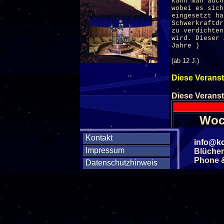
kann man auch
wobei es sich
eingesetzt ha
Schwerkraftdr
zu verdichten
wird. Dieser 
Jahre )
(ab 12 J.)
Diese Veranst
Diese Veranst
Woc
Kontakt
info@ko
SA
Impressum
Blücher
Phone & 
Datenschutzhinweis
SA
SA
SA