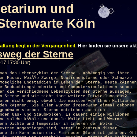
etarium und
Sternwarte Köln
altung liegt in der Vergangenheit.
Hier
finden sie unsere ak
weg der Sterne
017 17:30 Uhr)
nen den Lebenszyklus der Sterne - abhÃ¤ngig von ihrer
en Masse. WeiÃŸe Zwerge, Neutronensterne oder Schwarze
moegliche Endstaddien im Leben der Sterne. Heute kÃ¶nnen
e Beobachtungstechniken und Computersimulationen schon
er die verschiednene Lebenszyklen der Sterne aussagen.
n Sterne und wie sieht ihre weitere Entwicklung aus?
eren nicht ewig, obwohl die meisten von Ihnen Milliarden
den kÃ¶nnen. Sie allen wurden irgendwann einmal geboren
gendwann sterben. Sterne entstehen aus sich
nden Gas- und Staubwolken. Es dauert einige Millionen
ne solche kÃ¼hle und dunkle Wolke Licht und WÃ¤rme
enn Dichte und Temperatur im Inneren der Wolke
extrem angestiegen sind, setzt im Zentrum dieser
one die Kernfusion ein. Ein neuer Stern ist geboren. Oft