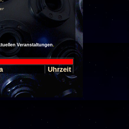
n,
er
aktuellen Veranstaltungen
.
a
Uhrzeit
l im Weltall
30
Einlass 17
nseln im All
30
Einlass 17
Sternhimmel im
30
er
Einlass 17
Sternhimmel im
30
er
Einlass 17