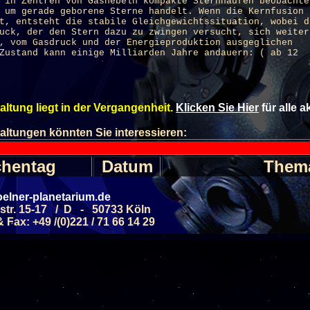
 in Zentren von Gasnebeln kompakte Sternhaufen beobachte
 um gerade geborene Sterne handelt. Wenn die Kernfusion
t, entsteht die stabile Gleichgewichtssituation, wobei d
uck, der den Stern dazu zu zwingen versucht, sich weiter
, vom Gasdruck und der Energieproduktion ausgeglichen
Zustand kann einige Milliarden Jahre andauern: ( ab 12
altung liegt in der Vergangenheit.
Klicken Sie Hier
für alle 
altungen könnten Sie interessieren:
hentag
Datum
Them
elner-planetarium.de
Faszinierende Nebe
MSTAG
28.11.2026
str. 15-17 / D - 50733 Köln
(ab 8 J.)
Fax: +49 /(0)221 / 71 66 14 29
Galaxien - Sterneni
MSTAG
12.09.2026
(ab 8 J.)
Allgemeine Führung - 
MSTAG
05.09.2026
Septemb
(ab 6 J.)
Allgemeine Führung - 
MSTAG
19.09.2026
Septemb