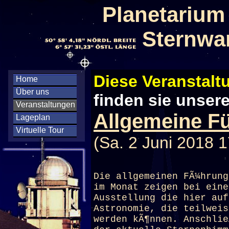
Planetarium
Sternwa
Diese Veranstaltu
Home
Über uns
finden sie unser
Veranstaltungen
Allgemeine Fü
Lageplan
Virtuelle Tour
(Sa. 2 Juni 2018 1
Die allgemeinen FÃ¼hrung
im Monat zeigen bei eine
Ausstellung die hier auf
Astronomie, die teilweis
werden kÃ¶nnen. Anschli