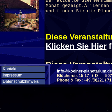
der aktuelle Sternenhimm
Monat gezeigt.Â Lernen 
und finden Sie die Plane
Diese Veranstaltu
Klicken Sie Hier
f
Diese Veranstalt
Kontakt
info@koelner-planetarium.de
Impressum
Blücherstr. 15-17 / D - 50
Wochentag
Phone & Fax: +49 /(0)221 / 71
Datenschutzhinweis
SAMSTAG
0
SAMSTAG
1