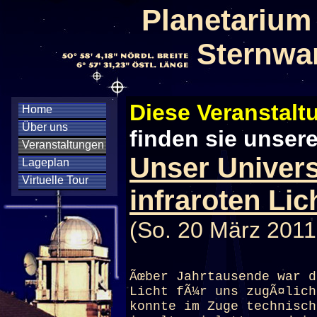
Planetarium
Sternwa
Diese Veranstaltu
Home
Über uns
finden sie unser
Veranstaltungen
Unser Univers
Lageplan
Virtuelle Tour
infraroten Lic
(So. 20 März 2011
Ãœber Jahrtausende war d
Licht fÃ¼r uns zugÃ¤lich
konnte im Zuge technisch