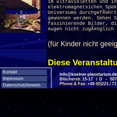
im ultravioletten und in
elektromagnetsichen Spek
Universums durchgefÃ¼hrt
gewonnen werden. Sehen S
faszinierende Bilder, di
Augen nicht zugÃ¤nglich 
(für Kinder nicht geeig
Diese Veranstaltu
Klicken Sie Hier
f
Kontakt
info@koelner-planetarium.de
Impressum
Blücherstr. 15-17 / D - 50
Phone & Fax: +49 /(0)221 / 71
Datenschutzhinweis
Diese Veranstalt
Wochentag