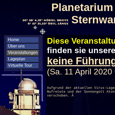
Planetarium
Sternwa
Diese Veranstaltu
Home
Über uns
finden sie unser
Veranstaltungen
keine Führung
Lageplan
Virtuelle Tour
(Sa. 11 April 2020
Aufgrund der aktuellen Virus-Lage
Nofretete und der Sonnengott Aton
verschoben. Â