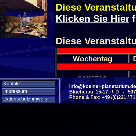
Diese Veranstaltu
Klicken Sie Hier
f
Diese Veranstalt
Wochentag
SAMSTAG
0
Kontakt
info@koelner-planetarium.de
Impressum
Blücherstr. 15-17 / D - 50
SAMSTAG
1
Phone & Fax: +49 /(0)221 / 71
Datenschutzhinweis
SAMSTAG
1
SAMSTAG
2
SAMSTAG
0