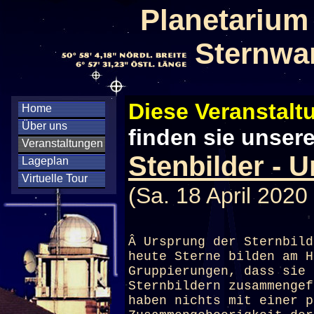
Planetarium
Sternwa
Diese Veranstaltu
Home
Über uns
finden sie unser
Veranstaltungen
Stenbilder - 
Lageplan
Virtuelle Tour
(Sa. 18 April 2020
Â Ursprung der Sternbild
heute Sterne bilden am H
Gruppierungen, dass sie 
Sternbildern zusammengef
haben nichts mit einer p