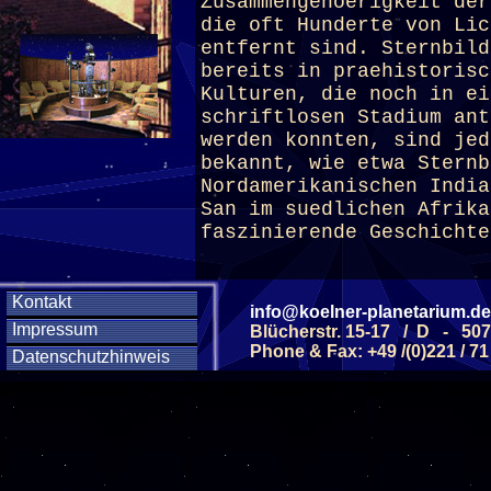
Zusammengehoerigkeit der
die oft Hunderte von Lic
entfernt sind. Sternbild
bereits in praehistorisc
Kulturen, die noch in ei
schriftlosen Stadium ant
werden konnten, sind jed
bekannt, wie etwa Sternb
Nordamerikanischen India
San im suedlichen Afrika
faszinierende Geschichte
(ab 10 J.)
Kontakt
info@koelner-planetarium.de
Impressum
Blücherstr. 15-17 / D - 50
Phone & Fax: +49 /(0)221 / 71
Datenschutzhinweis
Diese Veranstaltu
Klicken Sie Hier
f