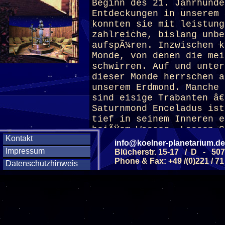
Beginn des 21. Jahrhunde
Entdeckungen in unserem 
konnten sie mit leistung
zahlreiche, bislang unbe
aufspÃ¼ren. Inzwischen k
Monde, von denen die mei
schwirren. Auf und unter
dieser Monde herrschen a
unserem Erdmond. Manche 
sind eisige Trabanten â€
Saturnmond Enceladus ist
tief in seinem Inneren e
heiÃŸem Wasser. Lassen S
Kontakt
FÃ¼hrung in diese fremde
info@koelner-planetarium.de
Impressum
Blücherstr. 15-17 / D - 50
Phone & Fax: +49 /(0)221 / 71
Datenschutzhinweis
(ab 6 J.)
Diese Veranstaltu
Klicken Sie Hier
f