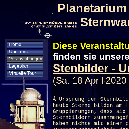
Planetarium
Sternwa
Diese Veranstaltu
Home
Über uns
finden sie unser
Veranstaltungen
Stenbilder - 
Lageplan
Virtuelle Tour
(Sa. 18 April 2020
Â Ursprung der Sternbild
heute Sterne bilden am H
Gruppierungen, dass sie 
Sternbildern zusammengef
haben nichts mit einer p