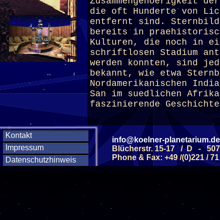
Zusammengehoerigkeit der
die oft Hunderte von Lic
entfernt sind. Sternbild
bereits in praehistorisc
Kulturen, die noch in ei
schriftlosen Stadium ant
werden konnten, sind jed
bekannt, wie etwa Sternb
Nordamerikanischen India
San im suedlichen Afrika
faszinierende Geschichte
(ab 10 J.)
Kontakt
info@koelner-planetarium.de
Impressum
Blücherstr. 15-17 / D - 50
Phone & Fax: +49 /(0)221 / 71
Datenschutzhinweis
Diese Veranstaltu
Klicken Sie Hier
f