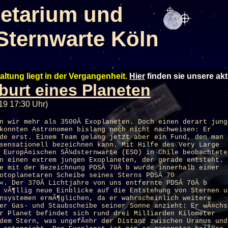
etarium und
Sternwarte Köln
altung liegt in der Vergangenheit.
Hier
finden sie unsere ak
burt eines Planeten
19 17:30 Uhr)
n wir mehr als 3500Â Exoplaneten. Doch einen derart jung
konnten Astronomen bislang noch nicht nachweisen: Er
de erst. Einem Team gelang jetzt aber ein Fund, den man
sensationell bezeichnen kann. Mit Hilfe des Very Large
 EuropÃ¤ischen SÃ¼dsternwarte (ESO) in Chile beobachtete
n einen extrem jungen Exoplaneten, der gerade entsteht.
e mit der Bezeichnung PDSÂ 70Â b wurde innerhalb einer
otoplanetaren Scheibe seines Sterns PDSÂ 70
«. Der 370Â Lichtjahre von uns entfernte PDSÂ 70Â b
 vÃ¶llig neue Einblicke auf die Entstehung von Sternen u
nsystemen ermÃ¶glichen, da er wahrscheinlich weitere
er Gas- und Staubscheibe seiner Sonne anzieht: Er wÃ¤chs
r Planet befindet sich rund drei Milliarden Kilometer
dem Stern, was ungefÃ¤hr der Distanz zwischen Uranus und