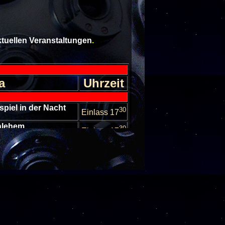
aktuellen Veranstaltungen
.
a
Uhrzeit
bspiel in der Nacht
30
Einlass 17
thlehem
30
Einlass 17
Sternhimmel im
30
er
Einlass 17
Sternhimmel im
30
er
Einlass 17
nhimmel im Oktober
30
Einlass 17
nhimmel im Oktober
30
Einlass 17