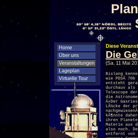
Plan
Diese Veranst
Home
Die Ge
Über uns
Veranstaltungen
(Sa. 11 Mai 20
Lageplan
Bislang kenne
Virtuelle Tour
wie PDSÂ 70b 
entsteht gera
durchaus als 
Telescope der
die Astronome
Â»Der Gasries
LÃ¼cke der pr
nachgewiesenÂ
kÃ¶nnte daher
ihren Planete
Materie aus d
also noch. De
entfernt von 