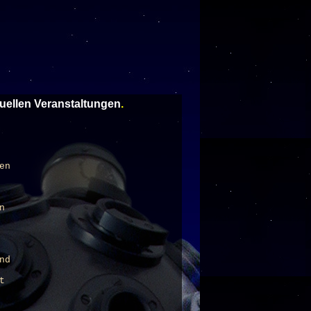
tuellen Veranstaltungen
.
en
n
nd
t