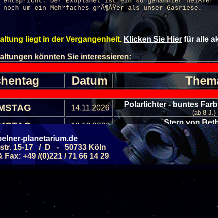
 entspricht. Der Exoplanet ist ein so genannter heiÃŸer
 noch um ein Mehrfaches grÃ¶ÃŸer als unser Gasriese.
altung liegt in der Vergangenheit.
Klicken Sie Hier
für alle 
altungen könnten Sie interessieren:
hentag
Datum
Them
Polarlichter - buntes Far
MSTAG
14.11.2026
(ab 8 J.)
Stern von Be
MSTAG
19.12.2026
(ab 8 J.)
elner-planetarium.de
Allgemeine Führung - 
str. 15-17 / D - 50733 Köln
MSTAG
05.09.2026
Septemb
Fax: +49 /(0)221 / 71 66 14 29
(ab 6 J.)
Allgemeine Führung - 
MSTAG
19.09.2026
Septemb
(ab 6 J.)
Allgemeine Führung - Ster
MSTAG
10.10.2026
(ab 6 J.)
Allgemeine Führung - Ster
MSTAG
24.10.2026