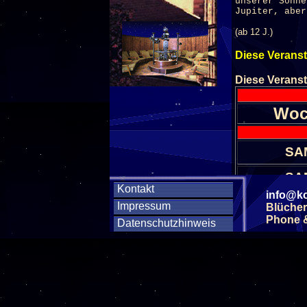
unserer Sonne
Jupiter, aber
(ab 12 J.)
Diese Veranst
Diese Veranst
Woc
SA
SA
Kontakt
info@ko
Impressum
Blücher
SA
Phone & 
Datenschutzhinweis
SA
SA
SA